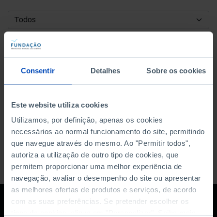
DATA DE INÍCIO
DATA DE FIM
Consentir
Detalhes
Sobre os cookies
ORDENAR POR
Este website utiliza cookies
Utilizamos, por definição, apenas os cookies
necessários ao normal funcionamento do site, permitindo
que navegue através do mesmo. Ao "Permitir todos",
autoriza a utilização de outro tipo de cookies, que
permitem proporcionar uma melhor experiência de
navegação, avaliar o desempenho do site ou apresentar
as melhores ofertas de produtos e serviços, de acordo
com as suas preferências. Se pretender escolher os
tipos de cookies, clique em "Personalizar". Saiba mais