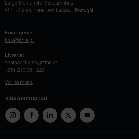
Largo Monterroio Mascarenhas,
nº 1, 7º piso, 1099-081 Lisboa - Portugal
Email geral:
ffms@ffms.pt
Livraria:
apoioaocliente@ffms.pt
+351
219 381 223
Ver no mapa
SIGA A FUNDAÇÃO