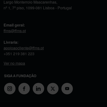
Largo Monterroio Mascarenhas,
nº 1, 7º piso, 1099-081 Lisboa - Portugal
Email geral:
ffms@ffms.pt
Livraria:
apoioaocliente@ffms.pt
+351
219 381 223
Ver no mapa
SIGA A FUNDAÇÃO