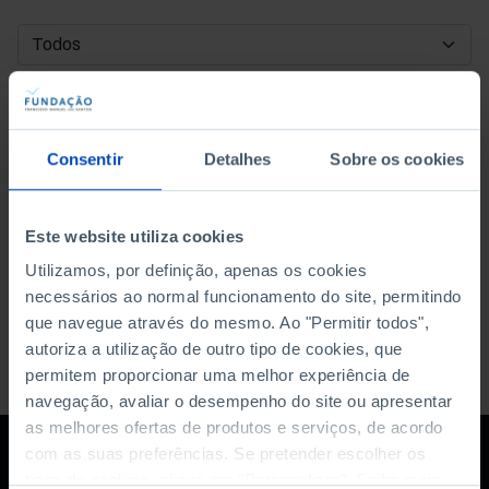
DATA DE INÍCIO
DATA DE FIM
Consentir
Detalhes
Sobre os cookies
ORDENAR POR
Este website utiliza cookies
Utilizamos, por definição, apenas os cookies
necessários ao normal funcionamento do site, permitindo
que navegue através do mesmo. Ao "Permitir todos",
autoriza a utilização de outro tipo de cookies, que
permitem proporcionar uma melhor experiência de
navegação, avaliar o desempenho do site ou apresentar
as melhores ofertas de produtos e serviços, de acordo
com as suas preferências. Se pretender escolher os
tipos de cookies, clique em "Personalizar". Saiba mais