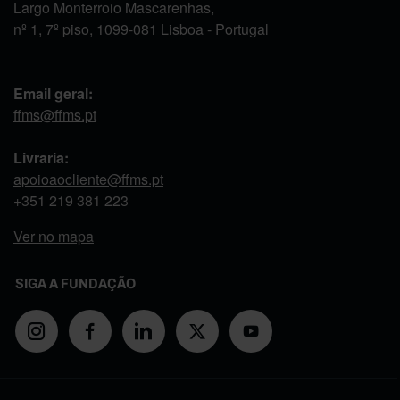
Largo Monterroio Mascarenhas,
nº 1, 7º piso, 1099-081 Lisboa - Portugal
Email geral:
ffms@ffms.pt
Livraria:
apoioaocliente@ffms.pt
+351
219 381 223
Ver no mapa
SIGA A FUNDAÇÃO