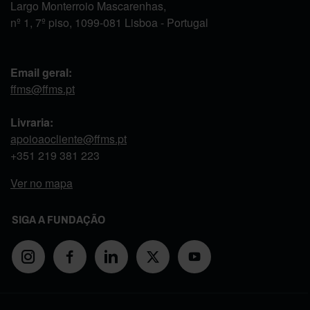
Largo Monterroio Mascarenhas,
nº 1, 7º piso, 1099-081 Lisboa - Portugal
Email geral:
ffms@ffms.pt
Livraria:
apoioaocliente@ffms.pt
+351
219 381 223
Ver no mapa
SIGA A FUNDAÇÃO