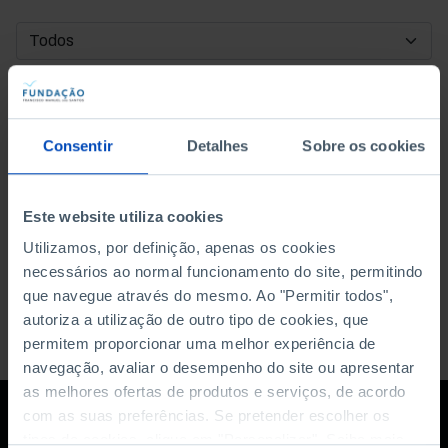
DATA DE INÍCIO
DATA DE FIM
Consentir
Detalhes
Sobre os cookies
ORDENAR POR
Este website utiliza cookies
Utilizamos, por definição, apenas os cookies
necessários ao normal funcionamento do site, permitindo
que navegue através do mesmo. Ao "Permitir todos",
autoriza a utilização de outro tipo de cookies, que
permitem proporcionar uma melhor experiência de
navegação, avaliar o desempenho do site ou apresentar
as melhores ofertas de produtos e serviços, de acordo
com as suas preferências. Se pretender escolher os
tipos de cookies, clique em "Personalizar". Saiba mais