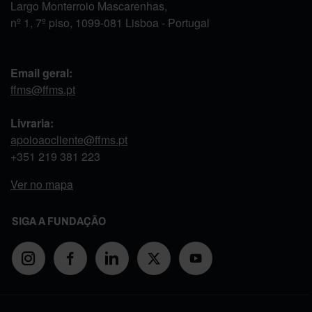
Largo Monterroio Mascarenhas,
nº 1, 7º piso, 1099-081 Lisboa - Portugal
Email geral:
ffms@ffms.pt
Livraria:
apoioaocliente@ffms.pt
+351
219 381 223
Ver no mapa
SIGA A FUNDAÇÃO