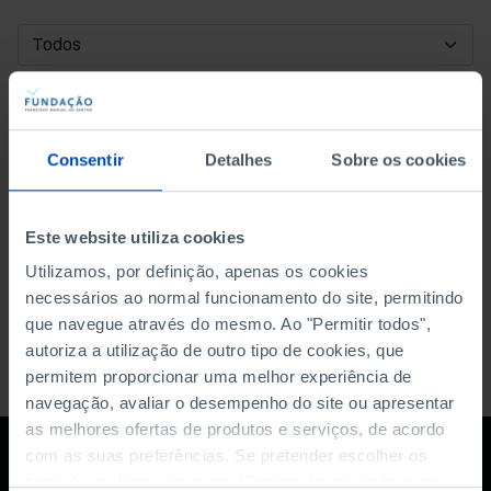
DATA DE INÍCIO
DATA DE FIM
Consentir
Detalhes
Sobre os cookies
ORDENAR POR
Este website utiliza cookies
Utilizamos, por definição, apenas os cookies
necessários ao normal funcionamento do site, permitindo
que navegue através do mesmo. Ao "Permitir todos",
autoriza a utilização de outro tipo de cookies, que
permitem proporcionar uma melhor experiência de
navegação, avaliar o desempenho do site ou apresentar
as melhores ofertas de produtos e serviços, de acordo
com as suas preferências. Se pretender escolher os
tipos de cookies, clique em "Personalizar". Saiba mais