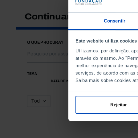
Continuar a pesquisar
Consentir
Este website utiliza cookies
O QUE PROCURA?
Utilizamos, por definição, a
através do mesmo. Ao "Permit
melhor experiência de naveg
serviços, de acordo com as s
TEMA
Saiba mais sobre cookies at
DATA DE INÍCIO
Rejeitar