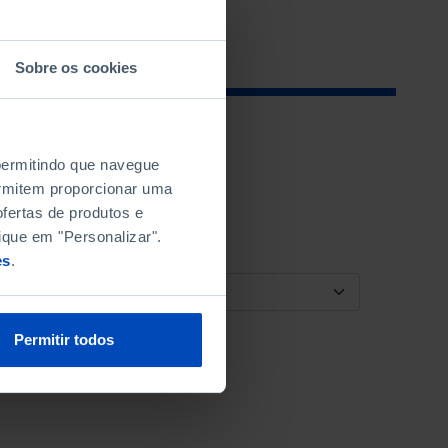
Sobre os cookies
 permitindo que navegue
permitem proporcionar uma
fertas de produtos e
ique em "Personalizar".
es
.
ORDENAR POR
Permitir todos