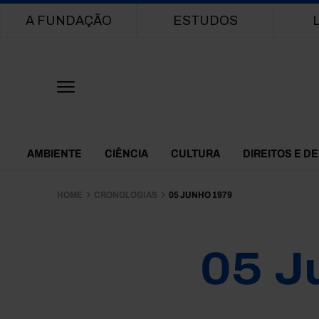
Main navigation
A FUNDAÇÃO
ESTUDOS
Themes Menu
AMBIENTE
CIÊNCIA
CULTURA
DIREITOS E D
HOME
CRONOLOGIAS
05 JUNHO 1979
05 J