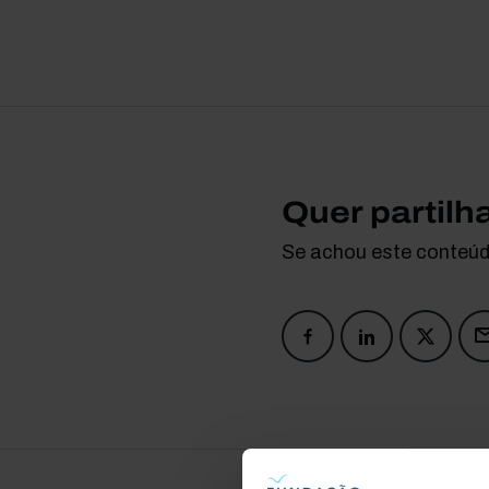
Quer partilh
Se achou este conteúdo