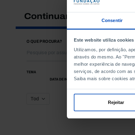
Continuar a pesquisar
Consentir
Este website utiliza cookies
O QUE PROCURA?
Utilizamos, por definição, a
através do mesmo. Ao "Permit
melhor experiência de naveg
serviços, de acordo com as s
TEMA
Saiba mais sobre cookies at
DATA DE INÍCIO
Rejeitar