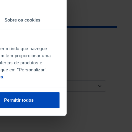
Sobre os cookies
 permitindo que navegue
permitem proporcionar uma
fertas de produtos e
ique em "Personalizar".
es
.
ORDENAR POR
Permitir todos