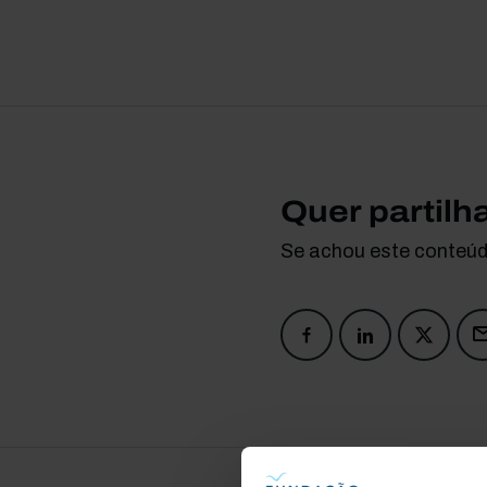
Quer partilh
Se achou este conteúdo