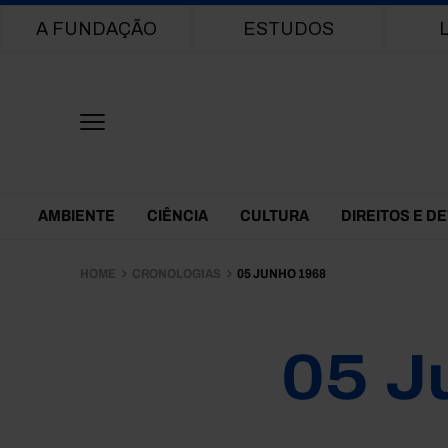
Main navigation
A FUNDAÇÃO
ESTUDOS
Themes Menu
AMBIENTE
CIÊNCIA
CULTURA
DIREITOS E D
HOME
CRONOLOGIAS
05 JUNHO 1968
05 J