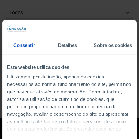
DATA DE INÍCIO
DATA DE FIM
Consentir
Detalhes
Sobre os cookies
ORDENAR POR
Este website utiliza cookies
Utilizamos, por definição, apenas os cookies
necessários ao normal funcionamento do site, permitindo
que navegue através do mesmo. Ao "Permitir todos",
autoriza a utilização de outro tipo de cookies, que
permitem proporcionar uma melhor experiência de
navegação, avaliar o desempenho do site ou apresentar
as melhores ofertas de produtos e serviços, de acordo
com as suas preferências. Se pretender escolher os
tipos de cookies, clique em "Personalizar". Saiba mais