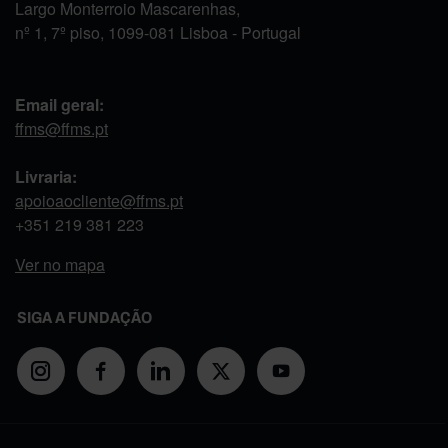
Largo Monterroio Mascarenhas,
nº 1, 7º piso, 1099-081 Lisboa - Portugal
Email geral:
ffms@ffms.pt
Livraria:
apoioaocliente@ffms.pt
+351
219 381 223
Ver no mapa
SIGA A FUNDAÇÃO