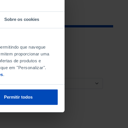
Sobre os cookies
 permitindo que navegue
permitem proporcionar uma
fertas de produtos e
ique em "Personalizar".
es
.
ORDENAR POR
Permitir todos