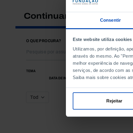
Continuar a pesquisar
Consentir
Este website utiliza cookies
O QUE PROCURA?
Utilizamos, por definição, a
através do mesmo. Ao "Permit
melhor experiência de naveg
serviços, de acordo com as s
TEMA
Saiba mais sobre cookies at
DATA DE INÍCIO
Rejeitar