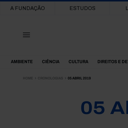
Main navigation
A FUNDAÇÃO
ESTUDOS
Themes Menu
AMBIENTE
CIÊNCIA
CULTURA
DIREITOS E D
HOME
CRONOLOGIAS
05 ABRIL 2019
05 A