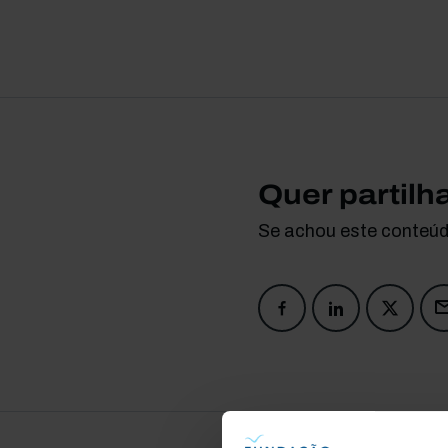
Quer partilh
Se achou este conteúdo