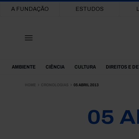
Main navigation
A FUNDAÇÃO
ESTUDOS
Themes Menu
AMBIENTE
CIÊNCIA
CULTURA
DIREITOS E D
HOME
CRONOLOGIAS
05 ABRIL 2013
05 A