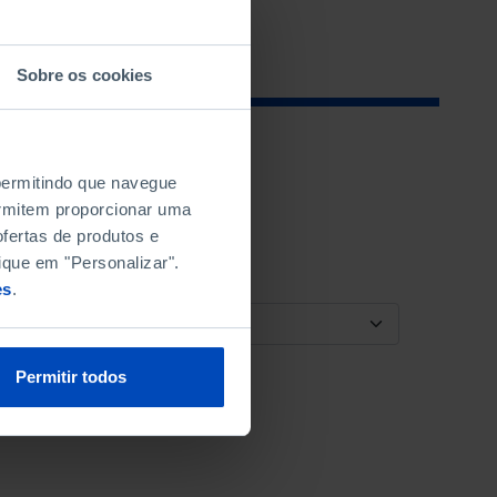
Sobre os cookies
 permitindo que navegue
permitem proporcionar uma
fertas de produtos e
ique em "Personalizar".
es
.
ORDENAR POR
Permitir todos