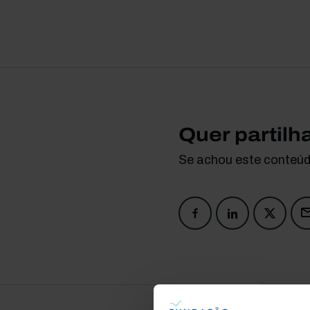
Quer partilh
Se achou este conteúdo