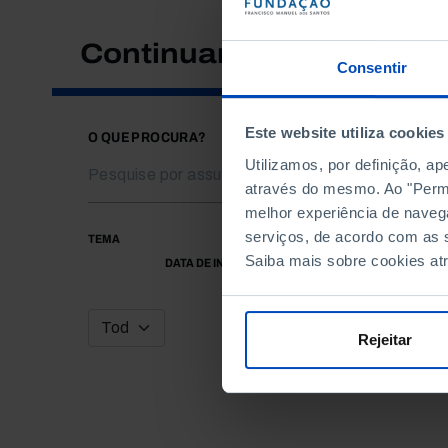
Continuar a pesquisar
Consentir
Este website utiliza cookies
O QUE PROCURA?
Utilizamos, por definição, a
através do mesmo. Ao "Permit
melhor experiência de naveg
serviços, de acordo com as s
TEMA
Saiba mais sobre cookies at
DATA DE INÍCIO
Rejeitar