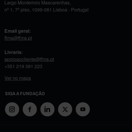
Largo Monterroio Mascarenhas,
nº 1, 7º piso, 1099-081 Lisboa - Portugal
Email geral:
ffms@ffms.pt
Livraria:
apoioaocliente@ffms.pt
+351
219 381 223
Ver no mapa
SIGA A FUNDAÇÃO