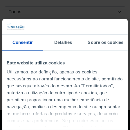
DATA DE INÍCIO
DATA DE FIM
Consentir
Detalhes
Sobre os cookies
ORDENAR POR
Este website utiliza cookies
Utilizamos, por definição, apenas os cookies
necessários ao normal funcionamento do site, permitindo
que navegue através do mesmo. Ao "Permitir todos",
autoriza a utilização de outro tipo de cookies, que
permitem proporcionar uma melhor experiência de
navegação, avaliar o desempenho do site ou apresentar
as melhores ofertas de produtos e serviços, de acordo
com as suas preferências. Se pretender escolher os
tipos de cookies, clique em "Personalizar". Saiba mais