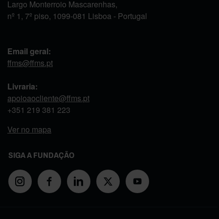
Largo Monterroio Mascarenhas,
nº 1, 7º piso, 1099-081 Lisboa - Portugal
Email geral:
ffms@ffms.pt
Livraria:
apoioaocliente@ffms.pt
+351
219 381 223
Ver no mapa
SIGA A FUNDAÇÃO