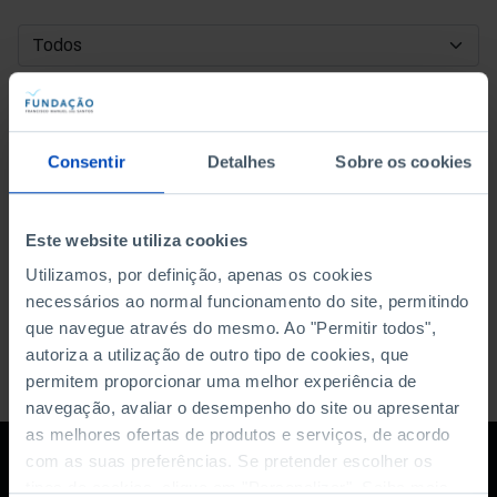
DATA DE INÍCIO
DATA DE FIM
Consentir
Detalhes
Sobre os cookies
ORDENAR POR
Este website utiliza cookies
Utilizamos, por definição, apenas os cookies
necessários ao normal funcionamento do site, permitindo
que navegue através do mesmo. Ao "Permitir todos",
autoriza a utilização de outro tipo de cookies, que
permitem proporcionar uma melhor experiência de
navegação, avaliar o desempenho do site ou apresentar
as melhores ofertas de produtos e serviços, de acordo
com as suas preferências. Se pretender escolher os
tipos de cookies, clique em "Personalizar". Saiba mais