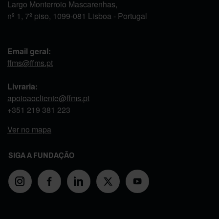
Largo Monterroio Mascarenhas,
nº 1, 7º piso, 1099-081 Lisboa - Portugal
Email geral:
ffms@ffms.pt
Livraria:
apoioaocliente@ffms.pt
+351
219 381 223
Ver no mapa
SIGA A FUNDAÇÃO