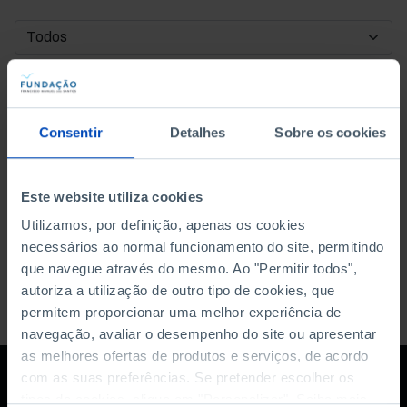
DATA DE INÍCIO
DATA DE FIM
Consentir
Detalhes
Sobre os cookies
ORDENAR POR
Este website utiliza cookies
Utilizamos, por definição, apenas os cookies
necessários ao normal funcionamento do site, permitindo
que navegue através do mesmo. Ao "Permitir todos",
autoriza a utilização de outro tipo de cookies, que
permitem proporcionar uma melhor experiência de
navegação, avaliar o desempenho do site ou apresentar
as melhores ofertas de produtos e serviços, de acordo
com as suas preferências. Se pretender escolher os
tipos de cookies, clique em "Personalizar". Saiba mais