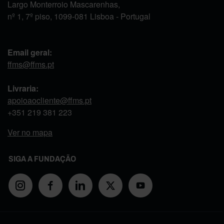
Largo Monterroio Mascarenhas,
nº 1, 7º piso, 1099-081 Lisboa - Portugal
Email geral:
ffms@ffms.pt
Livraria:
apoioaocliente@ffms.pt
+351
219 381 223
Ver no mapa
SIGA A FUNDAÇÃO