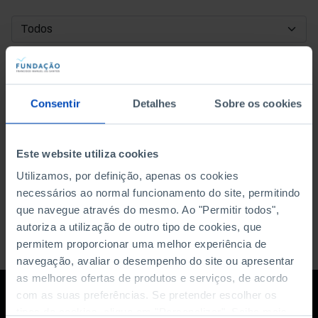
DATA DE INÍCIO
DATA DE FIM
Consentir
Detalhes
Sobre os cookies
ORDENAR POR
Este website utiliza cookies
Utilizamos, por definição, apenas os cookies
necessários ao normal funcionamento do site, permitindo
que navegue através do mesmo. Ao "Permitir todos",
autoriza a utilização de outro tipo de cookies, que
permitem proporcionar uma melhor experiência de
navegação, avaliar o desempenho do site ou apresentar
as melhores ofertas de produtos e serviços, de acordo
com as suas preferências. Se pretender escolher os
tipos de cookies, clique em "Personalizar". Saiba mais