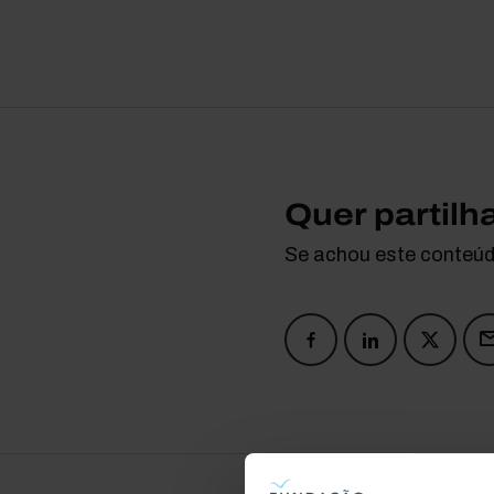
Quer partilh
Se achou este conteúdo