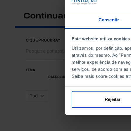
Continuar a pesquisar
Consentir
Este website utiliza cookies
O QUE PROCURA?
Utilizamos, por definição, a
através do mesmo. Ao "Permit
melhor experiência de naveg
serviços, de acordo com as s
TEMA
Saiba mais sobre cookies at
DATA DE INÍCIO
Rejeitar