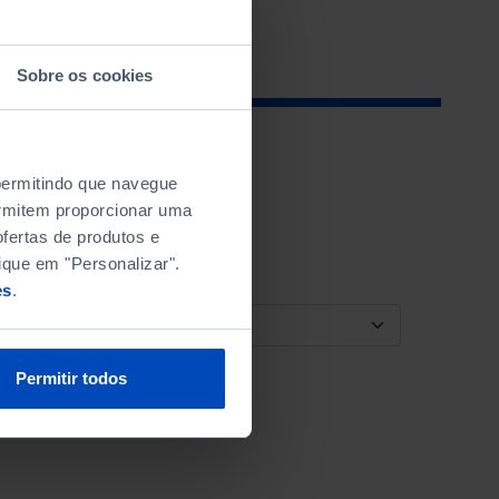
Sobre os cookies
 permitindo que navegue
permitem proporcionar uma
fertas de produtos e
ique em "Personalizar".
es
.
ORDENAR POR
Permitir todos