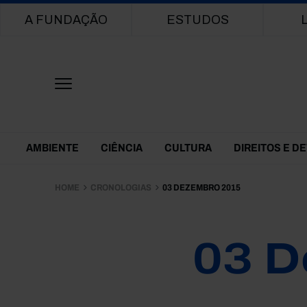
Main navigation
A FUNDAÇÃO
ESTUDOS
Themes Menu
AMBIENTE
CIÊNCIA
CULTURA
DIREITOS E D
HOME
CRONOLOGIAS
03 DEZEMBRO 2015
03 D