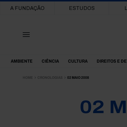
Main navigation
A FUNDAÇÃO
ESTUDOS
Themes Menu
AMBIENTE
CIÊNCIA
CULTURA
DIREITOS E D
HOME
CRONOLOGIAS
02 MAIO 2008
02 M