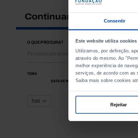
Continuar a pesquisar
Consentir
Este website utiliza cookies
O QUE PROCURA?
Utilizamos, por definição, a
através do mesmo. Ao "Permit
melhor experiência de naveg
serviços, de acordo com as s
TEMA
Saiba mais sobre cookies at
DATA DE INÍCIO
Rejeitar