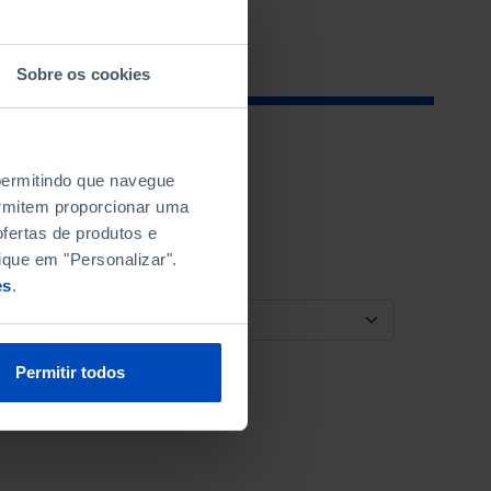
Sobre os cookies
 permitindo que navegue
permitem proporcionar uma
fertas de produtos e
ique em "Personalizar".
es
.
ORDENAR POR
Permitir todos