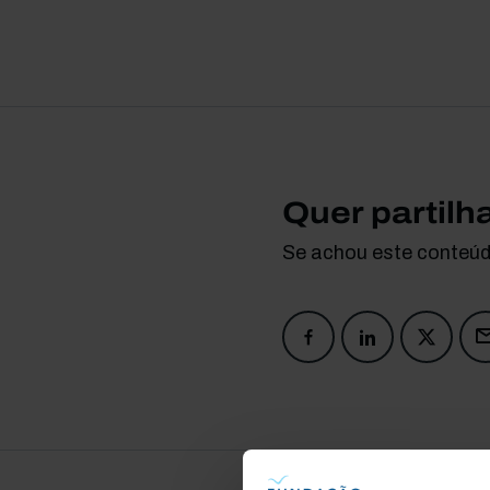
Quer partilh
Se achou este conteúdo