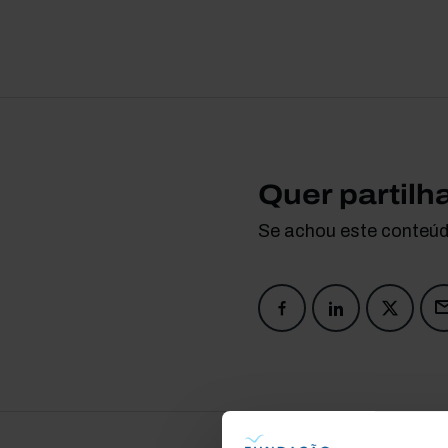
Quer partilh
Se achou este conteúdo