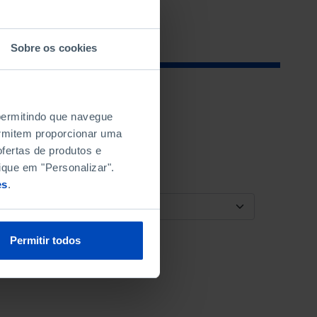
Sobre os cookies
 permitindo que navegue
permitem proporcionar uma
fertas de produtos e
ique em "Personalizar".
es
.
ORDENAR POR
Permitir todos