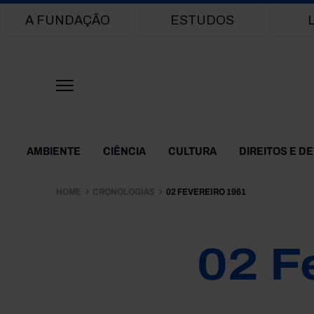
Main navigation
A FUNDAÇÃO
ESTUDOS
Themes Menu
AMBIENTE
CIÊNCIA
CULTURA
DIREITOS E D
HOME
CRONOLOGIAS
02 FEVEREIRO 1961
02 F