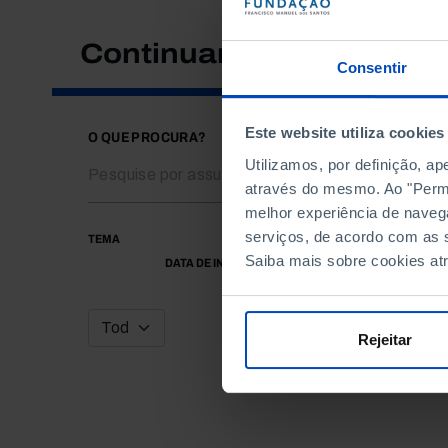
Continuar a pesquisar
Consentir
Este website utiliza cookies
O QUE PROCURA?
Utilizamos, por definição, a
através do mesmo. Ao "Permit
melhor experiência de naveg
serviços, de acordo com as s
TEMA
Saiba mais sobre cookies at
DATA DE INÍCIO
Rejeitar