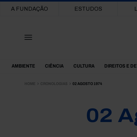
Main navigation
A FUNDAÇÃO
ESTUDOS
Themes Menu
AMBIENTE
CIÊNCIA
CULTURA
DIREITOS E D
HOME
CRONOLOGIAS
02 AGOSTO 1974
02 A