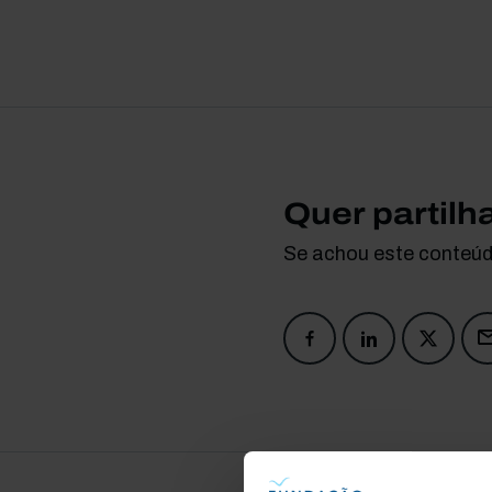
Quer partilh
Se achou este conteúdo