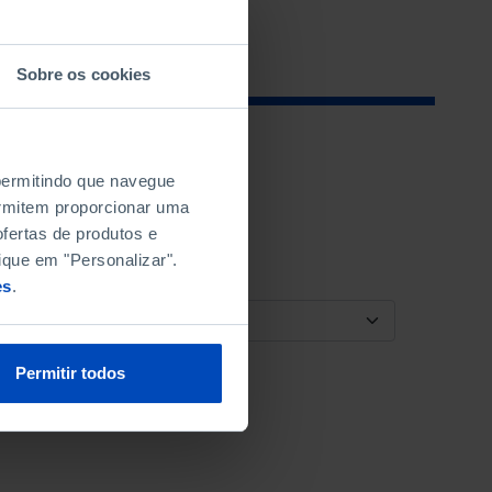
Sobre os cookies
 permitindo que navegue
permitem proporcionar uma
fertas de produtos e
ique em "Personalizar".
es
.
ORDENAR POR
Permitir todos