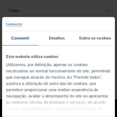
DATA DE INÍCIO
DATA DE FIM
Consentir
Detalhes
Sobre os cookies
ORDENAR POR
Este website utiliza cookies
Utilizamos, por definição, apenas os cookies
necessários ao normal funcionamento do site, permitindo
que navegue através do mesmo. Ao "Permitir todos",
autoriza a utilização de outro tipo de cookies, que
permitem proporcionar uma melhor experiência de
navegação, avaliar o desempenho do site ou apresentar
as melhores ofertas de produtos e serviços, de acordo
com as suas preferências. Se pretender escolher os
tipos de cookies, clique em "Personalizar". Saiba mais