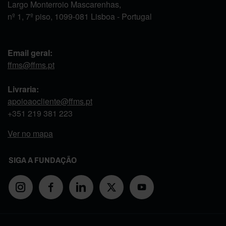
Largo Monterroio Mascarenhas,
nº 1, 7º piso, 1099-081 Lisboa - Portugal
Email geral:
ffms@ffms.pt
Livraria:
apoioaocliente@ffms.pt
+351
219 381 223
Ver no mapa
SIGA A FUNDAÇÃO