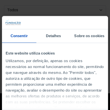
DATA DE INÍCIO
DATA DE FIM
Consentir
Detalhes
Sobre os cookies
ORDENAR POR
Este website utiliza cookies
Utilizamos, por definição, apenas os cookies
necessários ao normal funcionamento do site, permitindo
que navegue através do mesmo. Ao "Permitir todos",
autoriza a utilização de outro tipo de cookies, que
permitem proporcionar uma melhor experiência de
navegação, avaliar o desempenho do site ou apresentar
as melhores ofertas de produtos e serviços, de acordo
com as suas preferências. Se pretender escolher os
tipos de cookies, clique em "Personalizar". Saiba mais