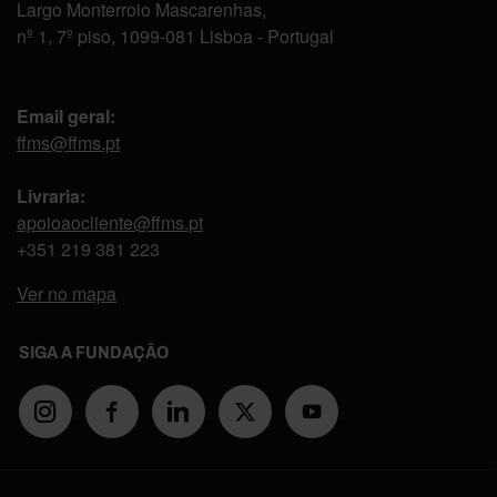
Largo Monterroio Mascarenhas,
nº 1, 7º piso, 1099-081 Lisboa - Portugal
Email geral:
ffms@ffms.pt
Livraria:
apoioaocliente@ffms.pt
+351
219 381 223
Ver no mapa
SIGA A FUNDAÇÃO