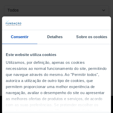
DATA DE INÍCIO
DATA DE FIM
Consentir
Detalhes
Sobre os cookies
ORDENAR POR
Este website utiliza cookies
Utilizamos, por definição, apenas os cookies
necessários ao normal funcionamento do site, permitindo
que navegue através do mesmo. Ao "Permitir todos",
autoriza a utilização de outro tipo de cookies, que
permitem proporcionar uma melhor experiência de
navegação, avaliar o desempenho do site ou apresentar
as melhores ofertas de produtos e serviços, de acordo
com as suas preferências. Se pretender escolher os
tipos de cookies, clique em "Personalizar". Saiba mais