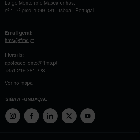
Largo Monterroio Mascarenhas,
nº 1, 7º piso, 1099-081 Lisboa - Portugal
Email geral:
ffms@ffms.pt
Livraria:
apoioaocliente@ffms.pt
+351
219 381 223
Ver no mapa
SIGA A FUNDAÇÃO