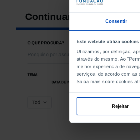
Continuar a pesquisar
Consentir
Este website utiliza cookies
O QUE PROCURA?
Utilizamos, por definição, a
através do mesmo. Ao "Permit
melhor experiência de naveg
serviços, de acordo com as s
TEMA
Saiba mais sobre cookies at
DATA DE INÍCIO
Rejeitar