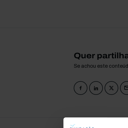
Quer partilh
Se achou este conteúdo