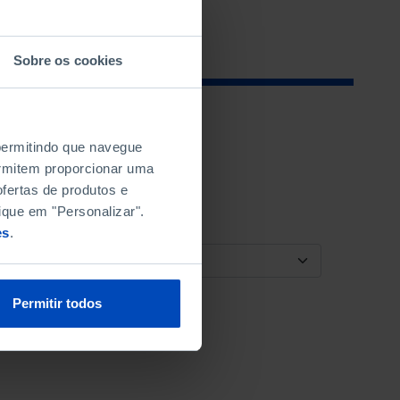
Sobre os cookies
 permitindo que navegue
permitem proporcionar uma
fertas de produtos e
ique em "Personalizar".
es
.
ORDENAR POR
Permitir todos