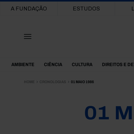
Main navigation
A FUNDAÇÃO
ESTUDOS
Themes Menu
AMBIENTE
CIÊNCIA
CULTURA
DIREITOS E D
HOME
CRONOLOGIAS
01 MAIO 1986
01 M