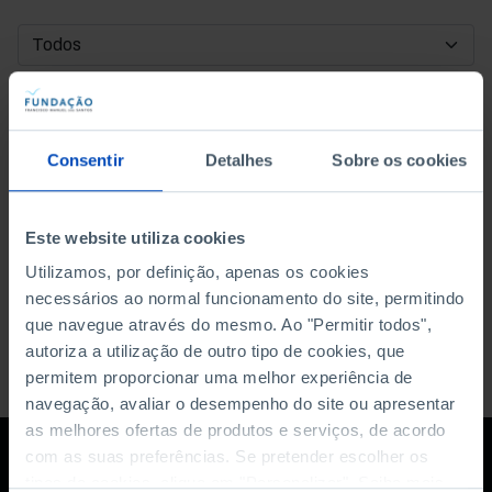
DATA DE INÍCIO
DATA DE FIM
Consentir
Detalhes
Sobre os cookies
ORDENAR POR
Este website utiliza cookies
Utilizamos, por definição, apenas os cookies
necessários ao normal funcionamento do site, permitindo
que navegue através do mesmo. Ao "Permitir todos",
autoriza a utilização de outro tipo de cookies, que
permitem proporcionar uma melhor experiência de
navegação, avaliar o desempenho do site ou apresentar
as melhores ofertas de produtos e serviços, de acordo
com as suas preferências. Se pretender escolher os
tipos de cookies, clique em "Personalizar". Saiba mais