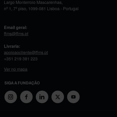
Largo Monterroio Mascarenhas,
nº 1, 7º piso, 1099-081 Lisboa - Portugal
Email geral:
ffms@ffms.pt
Livraria:
apoioaocliente@ffms.pt
+351
219 381 223
Ver no mapa
SIGA A FUNDAÇÃO