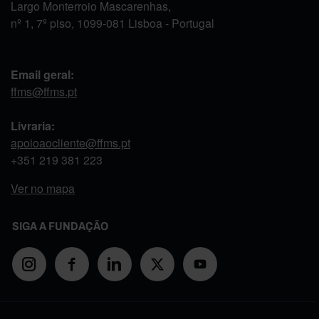
Largo Monterroio Mascarenhas,
nº 1, 7º piso, 1099-081 Lisboa - Portugal
Email geral:
ffms@ffms.pt
Livraria:
apoioaocliente@ffms.pt
+351
219 381 223
Ver no mapa
SIGA A FUNDAÇÃO