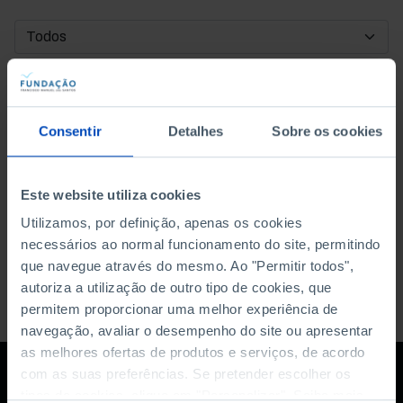
DATA DE INÍCIO
DATA DE FIM
Consentir
Detalhes
Sobre os cookies
ORDENAR POR
Este website utiliza cookies
Utilizamos, por definição, apenas os cookies
necessários ao normal funcionamento do site, permitindo
que navegue através do mesmo. Ao "Permitir todos",
autoriza a utilização de outro tipo de cookies, que
permitem proporcionar uma melhor experiência de
navegação, avaliar o desempenho do site ou apresentar
as melhores ofertas de produtos e serviços, de acordo
com as suas preferências. Se pretender escolher os
tipos de cookies, clique em "Personalizar". Saiba mais