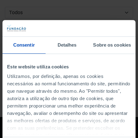
DATA DE INÍCIO
DATA DE FIM
Consentir
Detalhes
Sobre os cookies
ORDENAR POR
Este website utiliza cookies
Utilizamos, por definição, apenas os cookies
necessários ao normal funcionamento do site, permitindo
que navegue através do mesmo. Ao "Permitir todos",
autoriza a utilização de outro tipo de cookies, que
permitem proporcionar uma melhor experiência de
navegação, avaliar o desempenho do site ou apresentar
as melhores ofertas de produtos e serviços, de acordo
com as suas preferências. Se pretender escolher os
tipos de cookies, clique em "Personalizar". Saiba mais