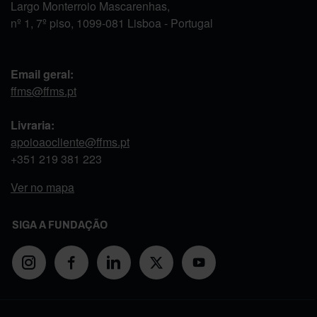
Largo Monterroio Mascarenhas,
nº 1, 7º piso, 1099-081 Lisboa - Portugal
Email geral:
ffms@ffms.pt
Livraria:
apoioaocliente@ffms.pt
+351
219 381 223
Ver no mapa
SIGA A FUNDAÇÃO