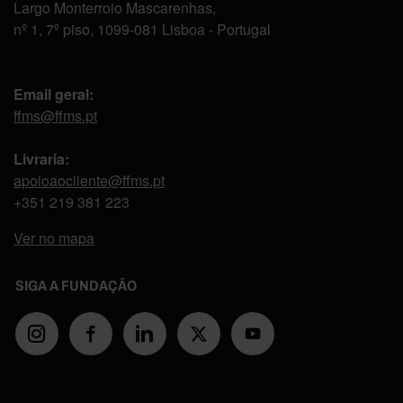
Largo Monterroio Mascarenhas,
nº 1, 7º piso, 1099-081 Lisboa - Portugal
Email geral:
ffms@ffms.pt
Livraria:
apoioaocliente@ffms.pt
+351
219 381 223
Ver no mapa
SIGA A FUNDAÇÃO