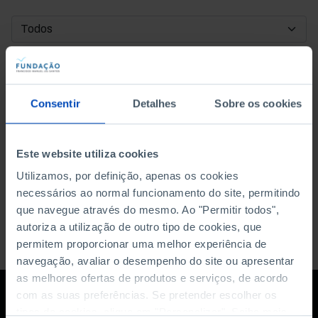
DATA DE INÍCIO
DATA DE FIM
Consentir
Detalhes
Sobre os cookies
ORDENAR POR
Este website utiliza cookies
Utilizamos, por definição, apenas os cookies
necessários ao normal funcionamento do site, permitindo
que navegue através do mesmo. Ao "Permitir todos",
autoriza a utilização de outro tipo de cookies, que
permitem proporcionar uma melhor experiência de
navegação, avaliar o desempenho do site ou apresentar
as melhores ofertas de produtos e serviços, de acordo
com as suas preferências. Se pretender escolher os
tipos de cookies, clique em "Personalizar". Saiba mais