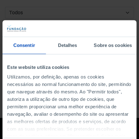
DATA DE INÍCIO
DATA DE FIM
Consentir
Detalhes
Sobre os cookies
ORDENAR POR
Este website utiliza cookies
Utilizamos, por definição, apenas os cookies
necessários ao normal funcionamento do site, permitindo
que navegue através do mesmo. Ao "Permitir todos",
autoriza a utilização de outro tipo de cookies, que
permitem proporcionar uma melhor experiência de
navegação, avaliar o desempenho do site ou apresentar
as melhores ofertas de produtos e serviços, de acordo
com as suas preferências. Se pretender escolher os
tipos de cookies, clique em "Personalizar". Saiba mais