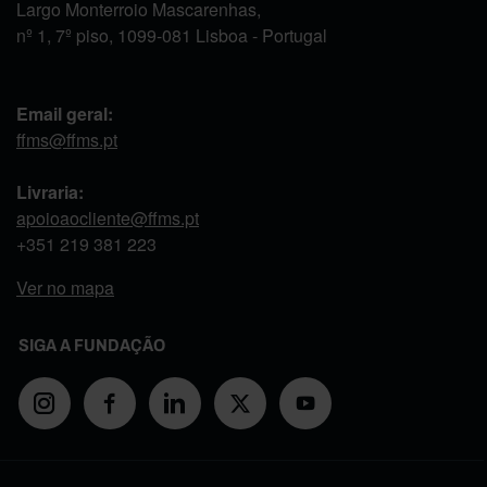
Largo Monterroio Mascarenhas,
nº 1, 7º piso, 1099-081 Lisboa - Portugal
Email geral:
ffms@ffms.pt
Livraria:
apoioaocliente@ffms.pt
+351
219 381 223
Ver no mapa
SIGA A FUNDAÇÃO