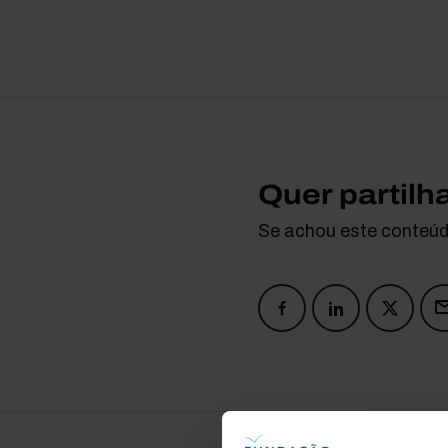
Quer partilh
Se achou este conteúdo