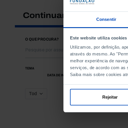
Continuar a pesquisar
Consentir
Este website utiliza cookies
O QUE PROCURA?
Utilizamos, por definição, a
através do mesmo. Ao "Permit
melhor experiência de naveg
serviços, de acordo com as s
TEMA
Saiba mais sobre cookies at
DATA DE INÍCIO
Rejeitar