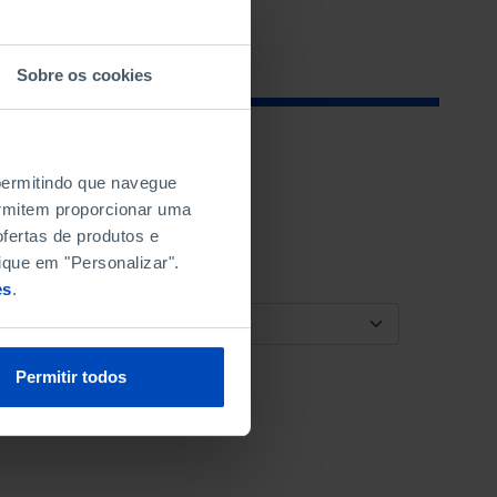
Sobre os cookies
 permitindo que navegue
permitem proporcionar uma
fertas de produtos e
ique em "Personalizar".
es
.
ORDENAR POR
Permitir todos