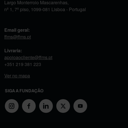
Largo Monterroio Mascarenhas,
nº 1, 7º piso, 1099-081 Lisboa - Portugal
Email geral:
ffms@ffms.pt
Livraria:
apoioaocliente@ffms.pt
+351
219 381 223
Ver no mapa
SIGA A FUNDAÇÃO