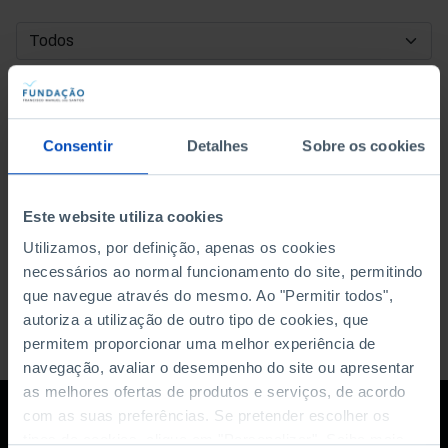
DATA DE INÍCIO
DATA DE FIM
Consentir
Detalhes
Sobre os cookies
ORDENAR POR
Este website utiliza cookies
Utilizamos, por definição, apenas os cookies
necessários ao normal funcionamento do site, permitindo
que navegue através do mesmo. Ao "Permitir todos",
autoriza a utilização de outro tipo de cookies, que
permitem proporcionar uma melhor experiência de
navegação, avaliar o desempenho do site ou apresentar
as melhores ofertas de produtos e serviços, de acordo
com as suas preferências. Se pretender escolher os
tipos de cookies, clique em "Personalizar". Saiba mais