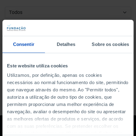
DATA DE INÍCIO
DATA DE FIM
Consentir
Detalhes
Sobre os cookies
ORDENAR POR
Este website utiliza cookies
Utilizamos, por definição, apenas os cookies
necessários ao normal funcionamento do site, permitindo
que navegue através do mesmo. Ao "Permitir todos",
autoriza a utilização de outro tipo de cookies, que
permitem proporcionar uma melhor experiência de
navegação, avaliar o desempenho do site ou apresentar
as melhores ofertas de produtos e serviços, de acordo
com as suas preferências. Se pretender escolher os
tipos de cookies, clique em "Personalizar". Saiba mais