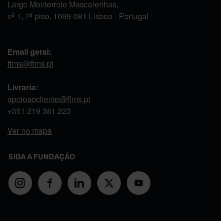
Largo Monterroio Mascarenhas,
nº 1, 7º piso, 1099-081 Lisboa - Portugal
Email geral:
ffms@ffms.pt
Livraria:
apoioaocliente@ffms.pt
+351
219 381 223
Ver no mapa
SIGA A FUNDAÇÃO