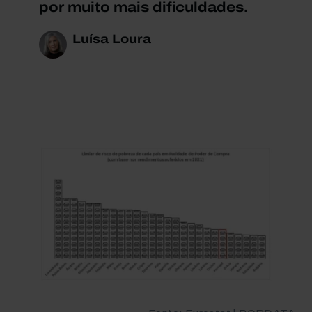
por muito mais dificuldades.
Luísa Loura