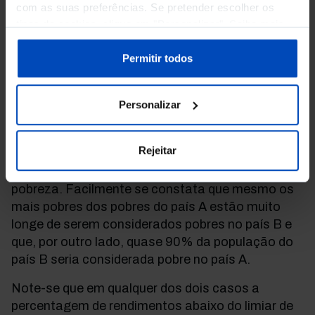
com as suas preferências. Se pretender escolher os
tipos de cookies, clique em "Personalizar". Saiba mais
sobre cookies através da gestão de preferências ou da
nossa
Política de Cookies
.
Permitir todos
Fonte: dados obtidos pela autora por simulação
Personalizar
estocástica (modelo de Gibbs-Boltzmann)
Rejeitar
A linha a tracejado assinala o limiar de risco de
pobreza. Facilmente se constata que mesmo os
mais pobres dos pobres do país A estão muito
longe de serem considerados pobres no país B e
que, por outro lado, quase 90% da população do
país B seria considerada pobre no país A.
Note-se que em qualquer dos dois casos a
percentagem de rendimentos abaixo do limiar de