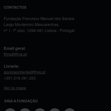
CONTACTOS
Fundação Francisco Manuel dos Santos
Largo Monterroio Mascarenhas,
nº 1, 7º piso, 1099-081 Lisboa - Portugal
Email geral:
ffms@ffms.pt
Livraria:
apoioaocliente@ffms.pt
+351
219 381 223
Ver no mapa
SIGA A FUNDAÇÃO