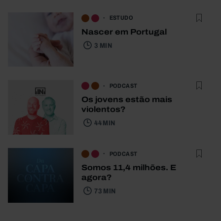
ESTUDO
Nascer em Portugal
3 MIN
PODCAST
Os jovens estão mais
violentos?
44 MIN
PODCAST
Somos 11,4 milhões. E
agora?
73 MIN