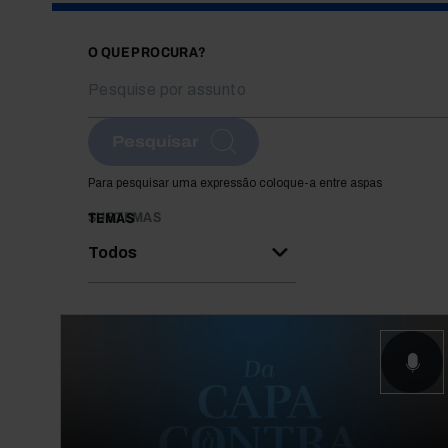
O QUE PROCURA?
Pesquisar
Para pesquisar uma expressão coloque-a entre aspas
SUBTEMAS
TEMAS
Todos