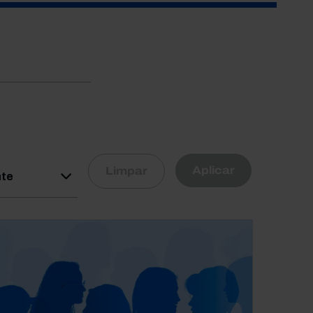
R
Aplicar
Limpar
nte