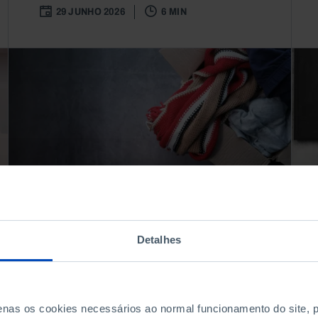
29 JUNHO 2026
6 MIN
Detalhes
QUESTÕES SOCIAIS
POPULAÇÃO
ARTIGO
Pobreza: um conceito
visto à lupa
penas os cookies necessários ao normal funcionamento do site,