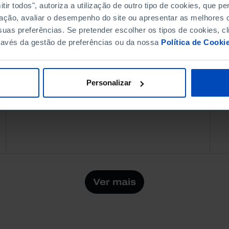
ir todos", autoriza a utilização de outro tipo de cookies, que 
Como se explica que o Luxemburgo,
ação, avaliar o desempenho do site ou apresentar as melhores o
um pequeno país com um dos maiores
uas preferências. Se pretender escolher os tipos de cookies, cl
PIB per capita do mundo, esteja mais
ravés da gestão de preferências ou da nossa
Política de Cooki
longe de erradicar a pobreza do que
a...
Personalizar
10 DEZEMBRO 2023
7 MIN
Ver mais