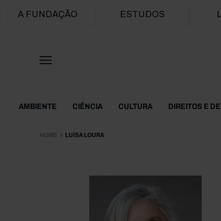
Main navigation
A FUNDAÇÃO
ESTUDOS
Themes Menu
AMBIENTE
CIÊNCIA
CULTURA
DIREITOS E D
HOME
LUÍSA LOURA