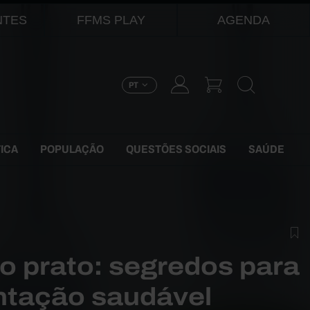
NTES
FFMS PLAY
AGENDA
PT
TICA
POPULAÇÃO
QUESTÕES SOCIAIS
SAÚDE
ao prato: segredos para
ntação saudável