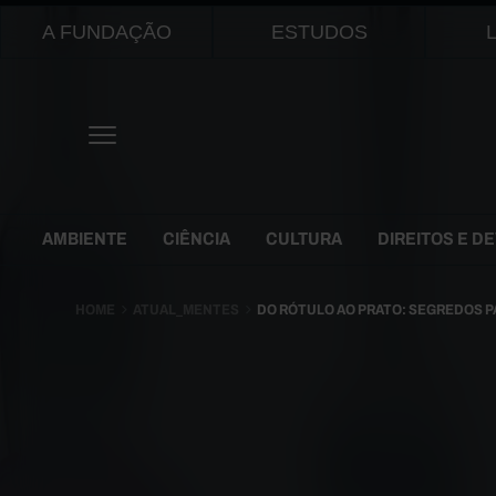
Main navigation
A FUNDAÇÃO
ESTUDOS
Themes Menu
AMBIENTE
CIÊNCIA
CULTURA
DIREITOS E D
HOME
ATUAL_MENTES
DO RÓTULO AO PRATO: SEGREDOS 