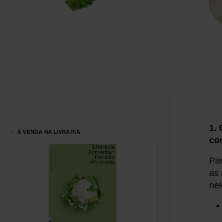
1.
À VENDA NA LIVRARIA
co
Par
as 
nel