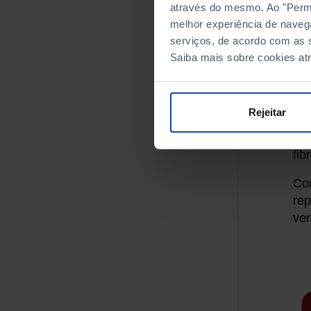
Sco
através do mesmo. Ao "Permit
inf
melhor experiência de naveg
serviços, de acordo com as s
Est
Saiba mais sobre cookies at
con
nut
com
Rejeitar
al
com
fib
Com
rep
ver