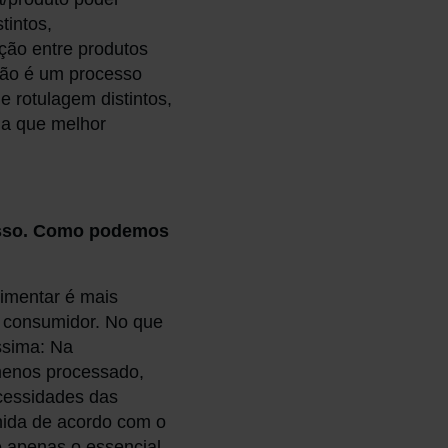
tintos,
ção entre produtos
 não é um processo
e rotulagem distintos,
lha que melhor
cesso. Como podemos
limentar é mais
o consumidor. No que
ssima: Na
menos processado,
cessidades das
inida de acordo com o
 apenas o essencial.