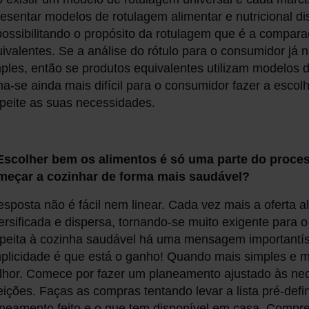
esentar modelos de rotulagem alimentar e nutricional dis
ossibilitando o propósito da rotulagem que é a compara
ivalentes. Se a análise do rótulo para o consumidor já
ples, então se produtos equivalentes utilizam modelos d
na-se ainda mais difícil para o consumidor fazer a esco
peite as suas necessidades.
 Escolher bem os alimentos é só uma parte do pro
meçar a cozinhar de forma mais saudável?
esposta não é fácil nem linear. Cada vez mais a oferta a
ersificada e dispersa, tornando-se muito exigente para 
speita à cozinha saudável há uma mensagem importantí
plicidade é que está o ganho! Quando mais simples e 
lhor. Comece por fazer um planeamento ajustado às ne
eições. Faças as compras tentando levar a lista pré-def
neamento feito e o que tem disponível em casa. Compre