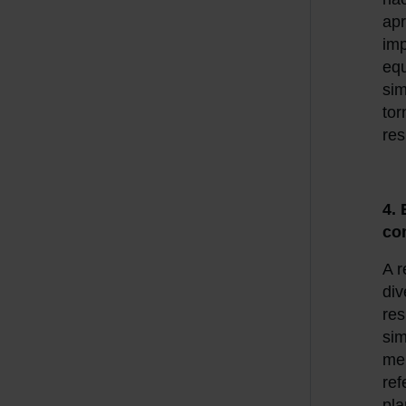
apr
imp
equ
sim
tor
res
4.
co
A r
div
re
sim
me
ref
pla