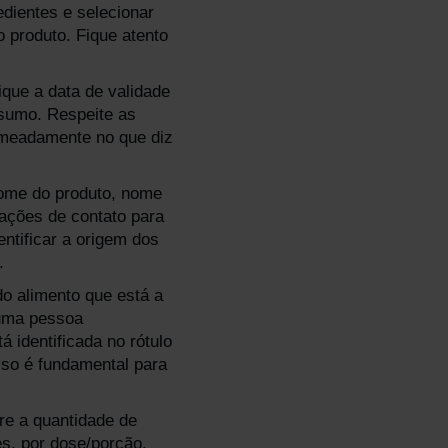
edientes e selecionar
 produto. Fique atento
fique a data de validade
nsumo. Respeite as
omeadamente no que diz
 nome do produto, nome
mações de contato para
entificar a origem dos
.
do alimento que está a
 uma pessoa
identificada no rótulo
sso é fundamental para
re a quantidade de
es, por dose/porção.