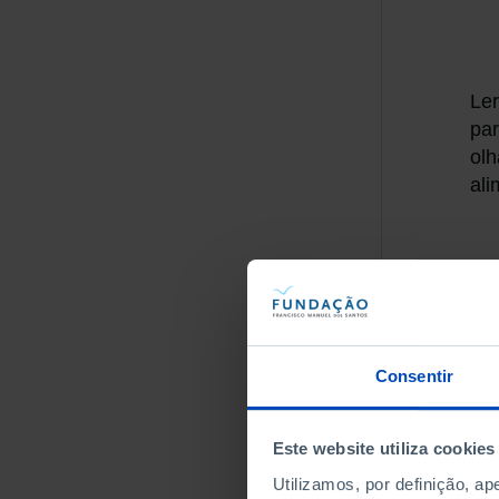
Ler
par
olh
ali
2.
si
A f
Consentir
que
est
Este website utiliza cookies
Exi
par
Utilizamos, por definição, a