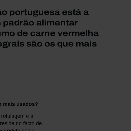
ão portuguesa está a
 padrão alimentar
umo de carne vermelha
egrais são os que mais
ão mais usados?
 rotulagem e a
reside no facto de
a/produto poder