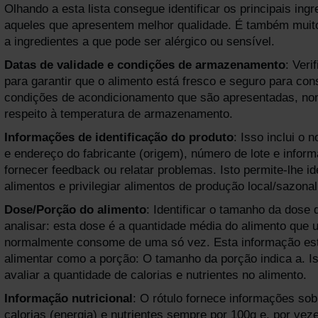
Olhando a esta lista consegue identificar os principais ingr
aqueles que apresentem melhor qualidade. É também muito
a ingredientes a que pode ser alérgico ou sensível.
Datas de validade e condições de armazenamento
: Veri
para garantir que o alimento está fresco e seguro para co
condições de acondicionamento que são apresentadas, n
respeito à temperatura de armazenamento.
Informações de identificação do produto
: Isso inclui o
e endereço do fabricante (origem), número de lote e infor
fornecer feedback ou relatar problemas. Isto permite-lhe id
alimentos e privilegiar alimentos de produção local/sazonal
Dose/Porção do alimento
: Identificar o tamanho da dose 
analisar: esta dose é a quantidade média do alimento que
normalmente consome de uma só vez. Esta informação está 
alimentar como a porção: O tamanho da porção indica a. I
avaliar a quantidade de calorias e nutrientes no alimento.
Informação nutricional
: O rótulo fornece informações sob
calorias (energia) e nutrientes sempre por 100g e, por vez