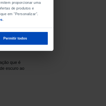
 abordagem à
permitem proporcionar uma
fertas de produtos e
ique em "Personalizar".
codificação que
es
.
obre a qualidade
ra ser de fácil
 uma pontuação a um
Permitir todos
 diversos
radas, sal (sódio) e
cação que é
rde escuro ao