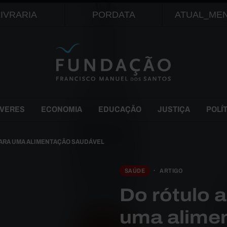
Passar para o conteúdo principal
LIVRARIA
PORDATA
ATUAL_ME
EVERES
ECONOMIA
EDUCAÇÃO
JUSTIÇA
POLÍ
PARA UMA ALIMENTAÇÃO SAUDÁVEL
SAÚDE
ARTIGO
Do rótulo 
uma alime