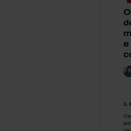
O
d
m
e
c
3.
Cad
ten
não