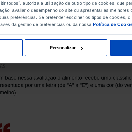
re é o que parece reunir o maior consenso e a melhor
ir todos", autoriza a utilização de outro tipo de cookies, que 
ormação nutricional disponibilizada ao consumidor.
ação, avaliar o desempenho do site ou apresentar as melhores o
uas preferências. Se pretender escolher os tipos de cookies, cl
e é um sistema de rotulagem nutricional baseado numa 
ravés da gestão de preferências ou da nossa
Política de Cooki
juga cores e letras que fornecem informações rápidas s
ricional de um produto. O Nutri-Score foi desenvolvido pa
preensão e utilização pelos consumidores, atribuindo
Personalizar
imento com base numa fórmula que tem em consideração
ponentes nutricionais: calorias, açúcares, gorduras satu
ras.
 base nessa avaliação o alimento recebe uma classifi
resentada por uma letra (de "A" a "E") e uma cor (do ve
melho).