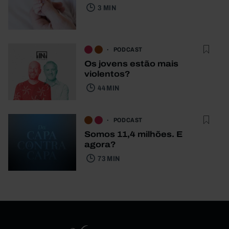
3 MIN
PODCAST
Os jovens estão mais
violentos?
44 MIN
PODCAST
Somos 11,4 milhões. E
agora?
73 MIN