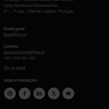
Largo Monterroio Mascarenhas,
nº 1, 7º piso, 1099-081 Lisboa - Portugal
Email geral:
ffms@ffms.pt
Livraria:
apoioaocliente@ffms.pt
+351
219 381 223
Ver no mapa
SIGA A FUNDAÇÃO