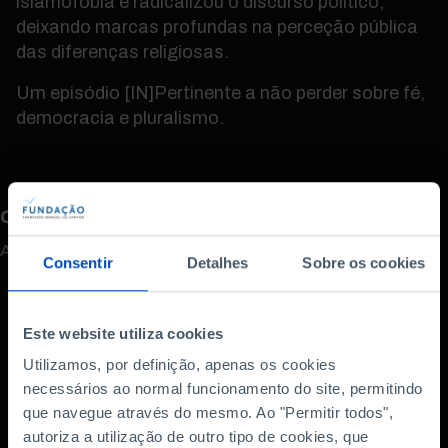
islamofobia e radicalizou o discurso político,
deixando marcas profundas na perceção pública
das diferenças religiosas.
Um episódio [IN]Pertinente a não perder sobre fé,
democracia e pluralismo.
Como avalia este conteúdo?
A sua opinião é importante.
Consentir
Detalhes
Sobre os cookies
Este website utiliza cookies
Utilizamos, por definição, apenas os cookies
necessários ao normal funcionamento do site, permitindo
que navegue através do mesmo. Ao "Permitir todos",
autoriza a utilização de outro tipo de cookies, que