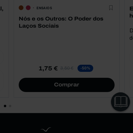
l,
E
ENSAIOS
h
Nós e os Outros: O Poder dos
Laços Sociais
D
d
1,75 €
3,50 €
-50%
Comprar
VER
CAPÍTULOS