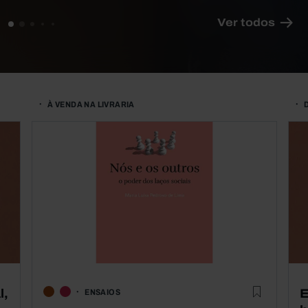
Ver todos
À VENDA NA LIVRARIA
l,
E
ENSAIOS