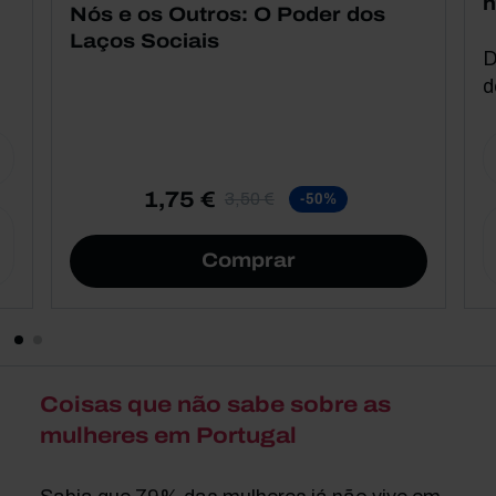
h
Nós e os Outros: O Poder dos
Laços Sociais
D
d
1,75 €
3,50 €
-50%
Comprar
Coisas que não sabe sobre as
mulheres em Portugal