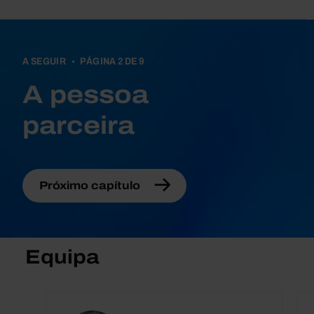
Book traversal links fo
A SEGUIR
PÁGINA 2 DE 9
A pessoa
parceira
Próximo capítulo
Equipa