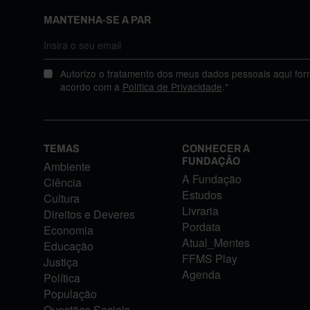
MANTENHA-SE A PAR
Autorizo o tratamento dos meus dados pessoais aqui for
acordo com a
Política de Privacidade
.*
TEMAS
CONHECER A
FUNDAÇÃO
Ambiente
A Fundação
Ciência
Estudos
Cultura
Livraria
Direitos e Deveres
Pordata
Economia
Atual_Mentes
Educação
FFMS Play
Justiça
Agenda
Política
População
Questões Sociais