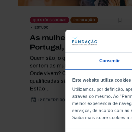
QUESTÕES SOCIAIS
POPULAÇÃO
ESTUDO
As mulheres em
Portugal, hoje
Quem são, o que pensam e como se
Consentir
sentem as mulheres em Portugal?
Onde vivem? Com quem vivem? Quão
Este website utiliza cookies
qualificadas são? Em que trabalham?
Estão...
Utilizamos, por definição, a
através do mesmo. Ao "Permit
12 FEVEREIRO 2019
3 MIN
melhor experiência de naveg
serviços, de acordo com as s
Saiba mais sobre cookies at