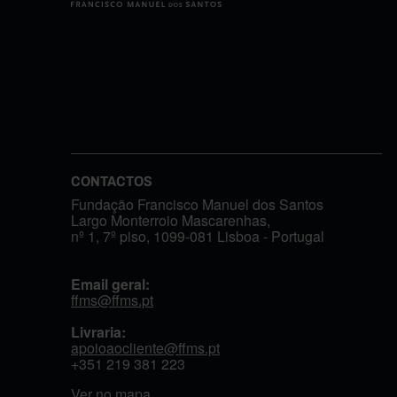
CONTACTOS
Fundação Francisco Manuel dos Santos
Largo Monterroio Mascarenhas,
nº 1, 7º piso, 1099-081 Lisboa - Portugal
Email geral:
ffms@ffms.pt
Livraria:
apoioaocliente@ffms.pt
+351
219 381 223
Ver no mapa