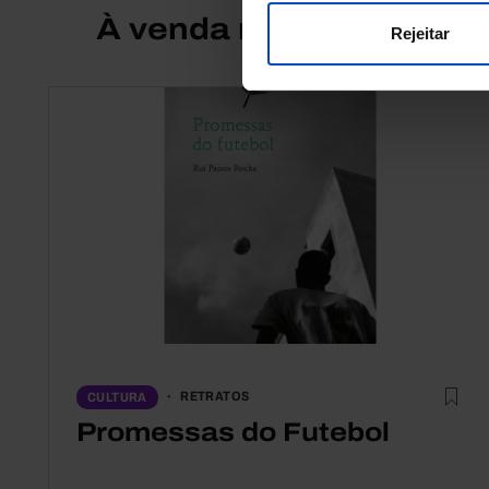
À venda na Livraria
Rejeitar
RETRATOS
CULTURA
Promessas do Futebol