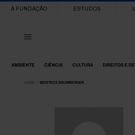
Main navigation
A FUNDAÇÃO
ESTUDOS
Themes Menu
AMBIENTE
CIÊNCIA
CULTURA
DIREITOS E D
HOME
BEATRICE BAUMBERGER