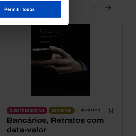
Permitir todos
RETRATOS
QUESTÕES SOCIAIS
ECONOMIA
Bancários, Retratos com
data-valor