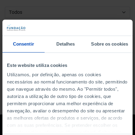
DATA DE INÍCIO
DATA DE FIM
Consentir
Detalhes
Sobre os cookies
ORDENAR POR
Este website utiliza cookies
Utilizamos, por definição, apenas os cookies
necessários ao normal funcionamento do site, permitindo
que navegue através do mesmo. Ao "Permitir todos",
autoriza a utilização de outro tipo de cookies, que
permitem proporcionar uma melhor experiência de
navegação, avaliar o desempenho do site ou apresentar
as melhores ofertas de produtos e serviços, de acordo
com as suas preferências. Se pretender escolher os
tipos de cookies, clique em "Personalizar". Saiba mais