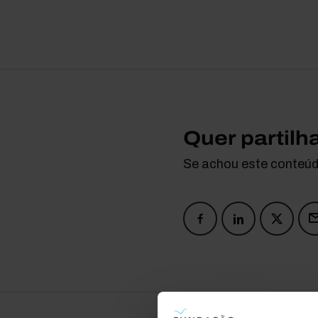
Quer partilh
Se achou este conteúdo