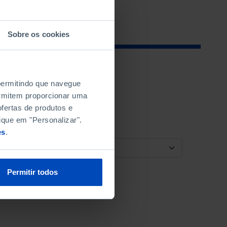
Sobre os cookies
 permitindo que navegue
permitem proporcionar uma
fertas de produtos e
ique em "Personalizar".
es
.
ORDENAR POR
Permitir todos