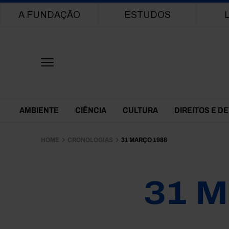
Main navigation
A FUNDAÇÃO
ESTUDOS
Themes Menu
AMBIENTE
CIÊNCIA
CULTURA
DIREITOS E D
HOME
CRONOLOGIAS
31 MARÇO 1988
31 M