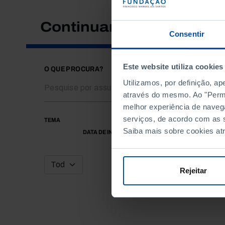
Continuar a pesquisar
Consentir
Este website utiliza cookies
O QUE PROCURA?
Utilizamos, por definição, a
através do mesmo. Ao "Permit
melhor experiência de naveg
serviços, de acordo com as s
TEMA
Saiba mais sobre cookies at
DATA DE INÍCIO
Rejeitar