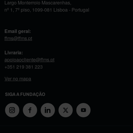
Largo Monterroio Mascarenhas,
nº 1, 7º piso, 1099-081 Lisboa - Portugal
Email geral:
ffms@ffms.pt
Livraria:
apoioaocliente@ffms.pt
+351
219 381 223
Ver no mapa
SIGA A FUNDAÇÃO