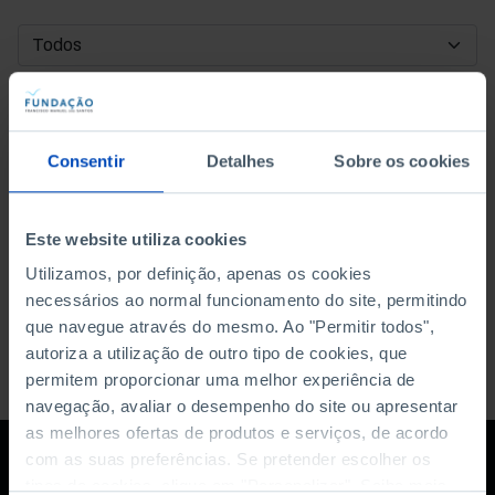
DATA DE INÍCIO
DATA DE FIM
Consentir
Detalhes
Sobre os cookies
ORDENAR POR
Este website utiliza cookies
Utilizamos, por definição, apenas os cookies
necessários ao normal funcionamento do site, permitindo
que navegue através do mesmo. Ao "Permitir todos",
autoriza a utilização de outro tipo de cookies, que
permitem proporcionar uma melhor experiência de
navegação, avaliar o desempenho do site ou apresentar
as melhores ofertas de produtos e serviços, de acordo
com as suas preferências. Se pretender escolher os
tipos de cookies, clique em "Personalizar". Saiba mais