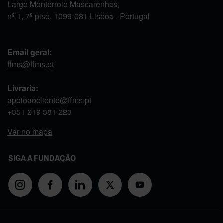
Largo Monterroio Mascarenhas,
nº 1, 7º piso, 1099-081 Lisboa - Portugal
Email geral:
ffms@ffms.pt
Livraria:
apoioaocliente@ffms.pt
+351
219 381 223
Ver no mapa
SIGA A FUNDAÇÃO