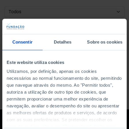
DATA DE INÍCIO
DATA DE FIM
Consentir
Detalhes
Sobre os cookies
ORDENAR POR
Este website utiliza cookies
Utilizamos, por definição, apenas os cookies
necessários ao normal funcionamento do site, permitindo
que navegue através do mesmo. Ao "Permitir todos",
autoriza a utilização de outro tipo de cookies, que
permitem proporcionar uma melhor experiência de
navegação, avaliar o desempenho do site ou apresentar
as melhores ofertas de produtos e serviços, de acordo
com as suas preferências. Se pretender escolher os
tipos de cookies, clique em "Personalizar". Saiba mais