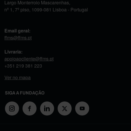
Largo Monterroio Mascarenhas,
nº 1, 7º piso, 1099-081 Lisboa - Portugal
Email geral:
ffms@ffms.pt
Livraria:
apoioaocliente@ffms.pt
+351
219 381 223
Ver no mapa
SIGA A FUNDAÇÃO