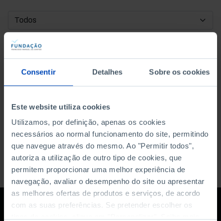
DATA DE INÍCIO
DATA DE FIM
Consentir
Detalhes
Sobre os cookies
ORDENAR POR
Este website utiliza cookies
Utilizamos, por definição, apenas os cookies
necessários ao normal funcionamento do site, permitindo
que navegue através do mesmo. Ao "Permitir todos",
autoriza a utilização de outro tipo de cookies, que
permitem proporcionar uma melhor experiência de
navegação, avaliar o desempenho do site ou apresentar
as melhores ofertas de produtos e serviços, de acordo
com as suas preferências. Se pretender escolher os
tipos de cookies, clique em "Personalizar". Saiba mais