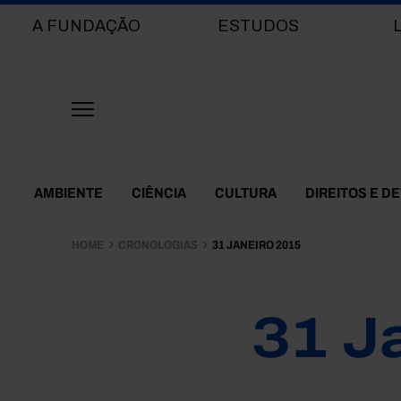
Main navigation
A FUNDAÇÃO
ESTUDOS
Themes Menu
AMBIENTE
CIÊNCIA
CULTURA
DIREITOS E D
HOME
CRONOLOGIAS
31 JANEIRO 2015
31 J