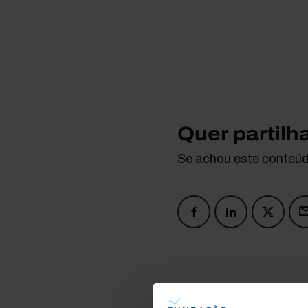
Quer partilh
Se achou este conteúdo