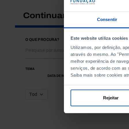
Continuar a pesquisar
Consentir
Este website utiliza cookies
O QUE PROCURA?
Utilizamos, por definição, a
através do mesmo. Ao "Permit
melhor experiência de naveg
serviços, de acordo com as s
TEMA
Saiba mais sobre cookies at
DATA DE INÍCIO
Rejeitar