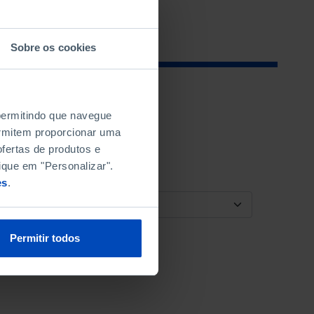
Sobre os cookies
 permitindo que navegue
permitem proporcionar uma
fertas de produtos e
ique em "Personalizar".
es
.
ORDENAR POR
Permitir todos