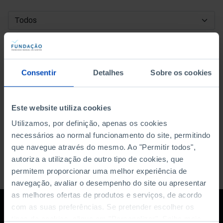
DATA DE INÍCIO
DATA DE FIM
Consentir
Detalhes
Sobre os cookies
ORDENAR POR
Este website utiliza cookies
Utilizamos, por definição, apenas os cookies
necessários ao normal funcionamento do site, permitindo
que navegue através do mesmo. Ao "Permitir todos",
autoriza a utilização de outro tipo de cookies, que
permitem proporcionar uma melhor experiência de
navegação, avaliar o desempenho do site ou apresentar
as melhores ofertas de produtos e serviços, de acordo
com as suas preferências. Se pretender escolher os
tipos de cookies, clique em "Personalizar". Saiba mais