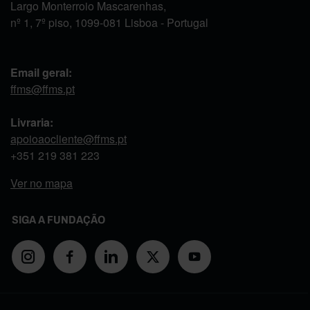
Largo Monterroio Mascarenhas,
nº 1, 7º piso, 1099-081 Lisboa - Portugal
Email geral:
ffms@ffms.pt
Livraria:
apoioaocliente@ffms.pt
+351
219 381 223
Ver no mapa
SIGA A FUNDAÇÃO