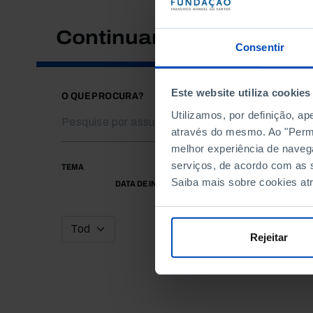
Continuar a pesquisar
Consentir
Este website utiliza cookies
O QUE PROCURA?
Utilizamos, por definição, a
através do mesmo. Ao "Permit
melhor experiência de naveg
serviços, de acordo com as s
TEMA
Saiba mais sobre cookies at
DATA DE INÍCIO
Rejeitar