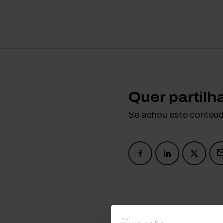
Quer partilh
Se achou este conteúdo