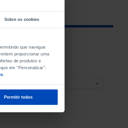
Sobre os cookies
 permitindo que navegue
permitem proporcionar uma
fertas de produtos e
ique em "Personalizar".
es
.
ORDENAR POR
Permitir todos