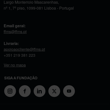
Largo Monterroio Mascarenhas,
nº 1, 7º piso, 1099-081 Lisboa - Portugal
Email geral:
ffms@ffms.pt
Livraria:
apoioaocliente@ffms.pt
+351
219 381 223
Ver no mapa
SIGA A FUNDAÇÃO