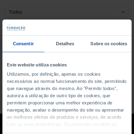
DATA DE INÍCIO
DATA DE FIM
Consentir
Detalhes
Sobre os cookies
ORDENAR POR
Este website utiliza cookies
Utilizamos, por definição, apenas os cookies
necessários ao normal funcionamento do site, permitindo
que navegue através do mesmo. Ao "Permitir todos",
autoriza a utilização de outro tipo de cookies, que
permitem proporcionar uma melhor experiência de
navegação, avaliar o desempenho do site ou apresentar
as melhores ofertas de produtos e serviços, de acordo
com as suas preferências. Se pretender escolher os
tipos de cookies, clique em "Personalizar". Saiba mais