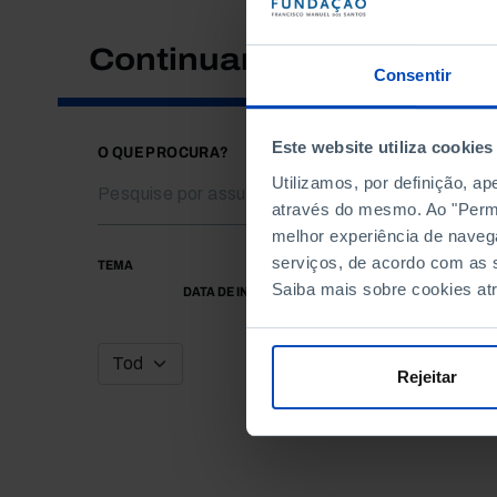
Continuar a pesquisar
Consentir
Este website utiliza cookies
O QUE PROCURA?
Utilizamos, por definição, a
através do mesmo. Ao "Permit
melhor experiência de naveg
serviços, de acordo com as s
TEMA
Saiba mais sobre cookies at
DATA DE INÍCIO
Rejeitar