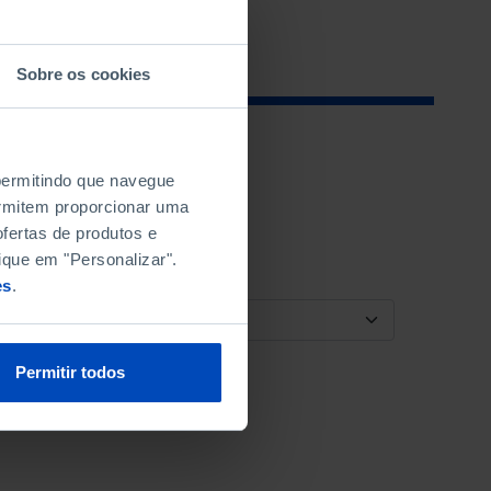
Sobre os cookies
 permitindo que navegue
permitem proporcionar uma
fertas de produtos e
ique em "Personalizar".
es
.
ORDENAR POR
Permitir todos