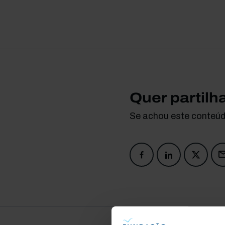
Quer partilh
Se achou este conteúdo