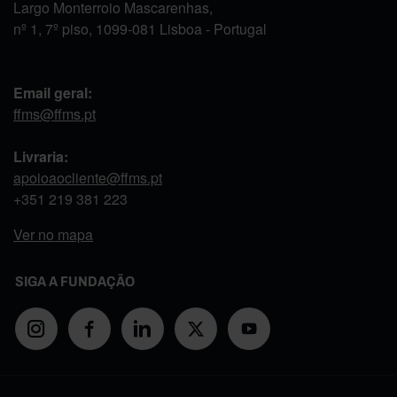
Largo Monterroio Mascarenhas,
nº 1, 7º piso, 1099-081 Lisboa - Portugal
Email geral:
ffms@ffms.pt
Livraria:
apoioaocliente@ffms.pt
+351
219 381 223
Ver no mapa
SIGA A FUNDAÇÃO