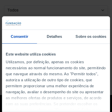
DATA DE INÍCIO
DATA DE FIM
Consentir
Detalhes
Sobre os cookies
ORDENAR POR
Este website utiliza cookies
Utilizamos, por definição, apenas os cookies
necessários ao normal funcionamento do site, permitindo
que navegue através do mesmo. Ao "Permitir todos",
autoriza a utilização de outro tipo de cookies, que
permitem proporcionar uma melhor experiência de
navegação, avaliar o desempenho do site ou apresentar
as melhores ofertas de produtos e serviços, de acordo
com as suas preferências. Se pretender escolher os
tipos de cookies, clique em "Personalizar". Saiba mais