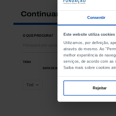
Continuar a pesquisar
Consentir
Este website utiliza cookies
O QUE PROCURA?
Utilizamos, por definição, a
através do mesmo. Ao "Permit
melhor experiência de naveg
serviços, de acordo com as s
TEMA
Saiba mais sobre cookies at
DATA DE INÍCIO
Rejeitar