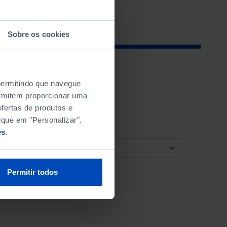
Sobre os cookies
 permitindo que navegue
permitem proporcionar uma
fertas de produtos e
ique em "Personalizar".
es
.
ORDENAR POR
Permitir todos