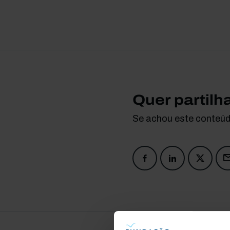
Quer partilh
Se achou este conteúdo