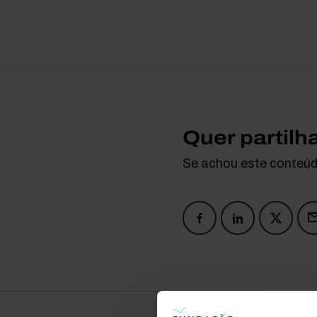
Quer partilh
Se achou este conteúdo